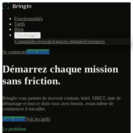
Fonctionnalités
Tarifs
Blog
Cas d'usage
Comptables
Avocats
Agences digitales
Freelances
Se connecter
Essai gratuit
Démarrez chaque mission
sans friction.
BringIn vous permet de recevoir contrats, brief, SIRET, date de
démarrage et tout ce dont vous avez besoin, avant même de
commencer à travailler.
Essai gratuit
Voir les tarifs
Le problème