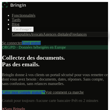
Fonctionnalités
Tarifs
Blog
Cas d'usage
Comptables
Avocats
Agences digitales
Freelances
Se connecter
Essai gratuit
RGPD · Données hébergées en Europe
Collectez des documents.
Pas des emails.
BringIn donne à vos clients un portail sécurisé pour vous remettre ce
dont vous avez besoin : documents, dates, réponses. Sans compte,
sans confusion, sans relances manuelles.
Créer mon compte gratuit
Voir comment ça marche
Gratuit pour toujours
·
Aucune carte bancaire
·
Prêt en 2 minutes
Sans BringIn