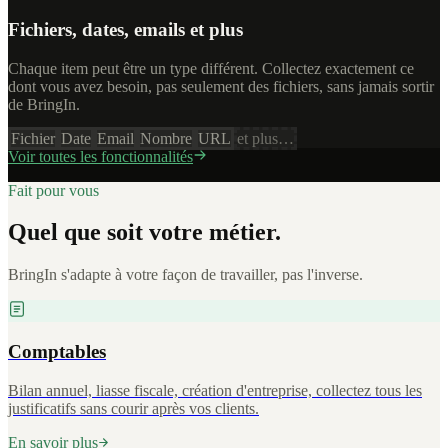
Fichiers, dates, emails et plus
Chaque item peut être un type différent. Collectez exactement ce
dont vous avez besoin, pas seulement des fichiers, sans jamais sortir
de BringIn.
Fichier
Date
Email
Nombre
URL
et plus…
Voir toutes les fonctionnalités
Fait pour vous
Quel que soit votre métier.
BringIn s'adapte à votre façon de travailler, pas l'inverse.
Comptables
Bilan annuel, liasse fiscale, création d'entreprise, collectez tous les
justificatifs sans courir après vos clients.
En savoir plus