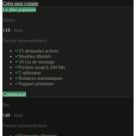
Créer mon compte
Le plus populaire
Starter
€
19
/ mois
Facturé mensuellement
25 demandes actives
Modèles illimités
10 Go de stockage
Fichiers jusqu'à 200 Mo
1 utilisateur
Relances automatiques
Support prioritaire
Commencer
Pro
€
49
/ mois
Facturé mensuellement
Demandes illimitées