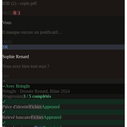
RIB (2) - copie.pdf
09:52
📎 1
Vous
Il manque encore un justificatif…
09:01
SR
Sophie Renard
Vous avez bien tout reçu ?
hier
Avec BringIn
BringIn · Dossier Renard, Bilan 2024
Progression
3 / 5 complétés
✓
Pièce d'identité
Fichier
Approuvé
✓
Relevé bancaire
Fichier
Approuvé
✓