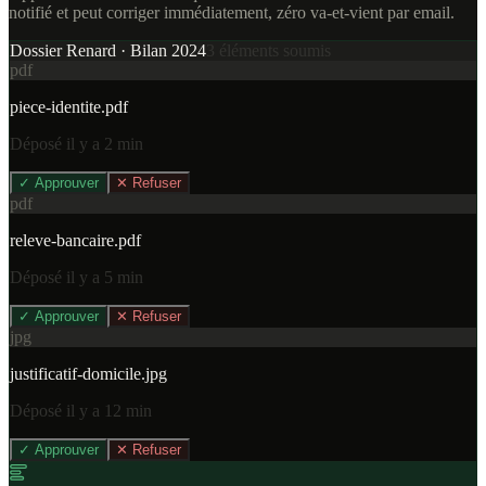
notifié et peut corriger immédiatement, zéro va-et-vient par email.
Dossier Renard · Bilan 2024
3 éléments soumis
pdf
piece-identite.pdf
Déposé il y a 2 min
✓ Approuver
✕ Refuser
pdf
releve-bancaire.pdf
Déposé il y a 5 min
✓ Approuver
✕ Refuser
jpg
justificatif-domicile.jpg
Déposé il y a 12 min
✓ Approuver
✕ Refuser