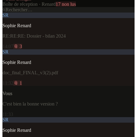
Boîte de réception · Renard
17 non lus
Rechercher…
SR
Sophie Renard
RE:RE:RE: Dossier - bilan 2024
14:07
📎 3
SR
Sophie Renard
doc_final_FINAL_v3(2).pdf
11:32
📎 1
Vous
C'est bien la bonne version ?
11:33
SR
Sophie Renard